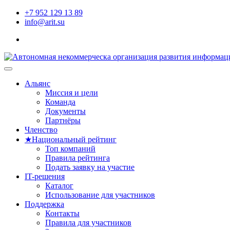
Перейти
+7 952 129 13 89
к
info@arit.su
содержимому
telegram
АРИТ
Автономная некоммерческа организац
Альянс
Миссия и цели
Команда
Документы
Партнёры
Членство
★Национальный рейтинг
Топ компаний
Правила рейтинга
Подать заявку на участие
IT-решения
Каталог
Использование для участников
Поддержка
Контакты
Правила для участников