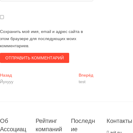
Сохранить моё имя, email и адрес сайта в
этом браузере для последующих моих
комментариев.
Навигация
Предыдущая
Следующая
Назад
Вперёд
запись:
запись:
Йухууу
test
по
записям
Об
Рейтинг
Последн
Контакты
Ассоциац
компаний
ие
arit.su