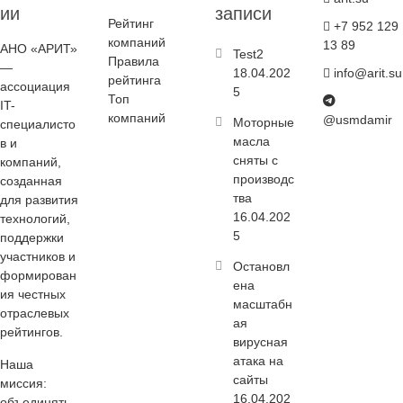
ии
записи
Рейтинг
+7 952 129
компаний
13 89
АНО «АРИТ»
Test2
Правила
—
18.04.202
info@arit.su
рейтинга
ассоциация
5
Топ
IT-
компаний
@usmdamir
Моторные
специалисто
масла
в и
сняты с
компаний,
производс
созданная
тва
для развития
16.04.202
технологий,
5
поддержки
участников и
Остановл
формирован
ена
ия честных
масштабн
отраслевых
ая
рейтингов.
вирусная
атака на
Наша
сайты
миссия:
16.04.202
объединять