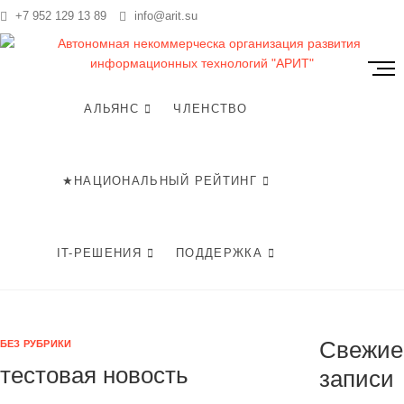
Перейти
+7 952 129 13 89
info@arit.su
t
к
содержимому
К
н
о
АЛЬЯНС
ЧЛЕНСТВО
п
к
а
★НАЦИОНАЛЬНЫЙ РЕЙТИНГ
м
е
н
ю
IT-РЕШЕНИЯ
ПОДДЕРЖКА
Свежие
БЕЗ РУБРИКИ
тестовая новость
записи