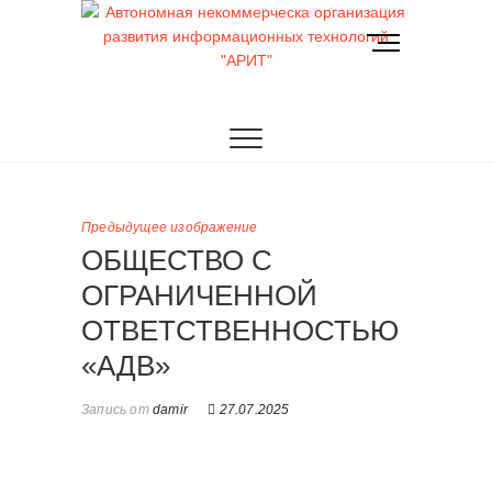
Перейти
к
К
содержимому
н
о
АРИТ
Автономная
п
к
некоммерческа
а
м
организация
е
Предыдущее изображение
н
развития
ОБЩЕСТВО С
ю
информационных
ОГРАНИЧЕННОЙ
ОТВЕТСТВЕННОСТЬЮ
технологий
«АДВ»
"АРИТ"
Запись от
damir
27.07.2025