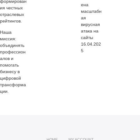
формирован
ена
ия честных
масштабн
отраслевых
ая
рейтингов.
вирусная
атака на
Наша
сайты
миссия:
16.04.202
объединять
5
профессион
алов и
помогать
бизнесу в
цифровой
трансформа
ции.
HOME
MY ACCOUNT