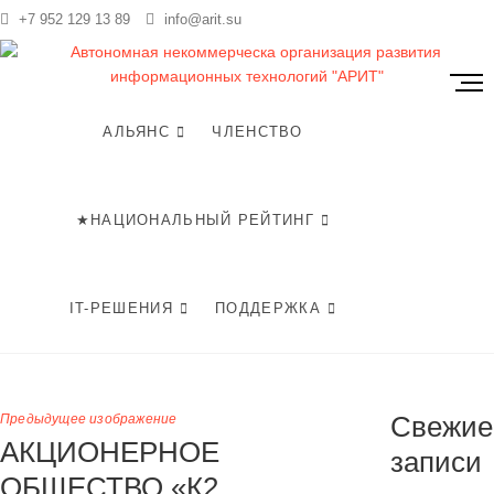
Перейти
+7 952 129 13 89
info@arit.su
te
к
содержимому
К
н
о
АЛЬЯНС
ЧЛЕНСТВО
п
к
а
★НАЦИОНАЛЬНЫЙ РЕЙТИНГ
м
е
н
ю
IT-РЕШЕНИЯ
ПОДДЕРЖКА
Свежие
Предыдущее изображение
АКЦИОНЕРНОЕ
записи
ОБЩЕСТВО «К2