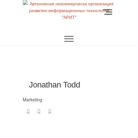
Перейти
к
К
содержимому
н
о
АРИТ
Автономная
п
к
некоммерческа
а
м
организация
е
н
развития
ю
информационных
Jonathan Todd
технологий
Marketing
"АРИТ"