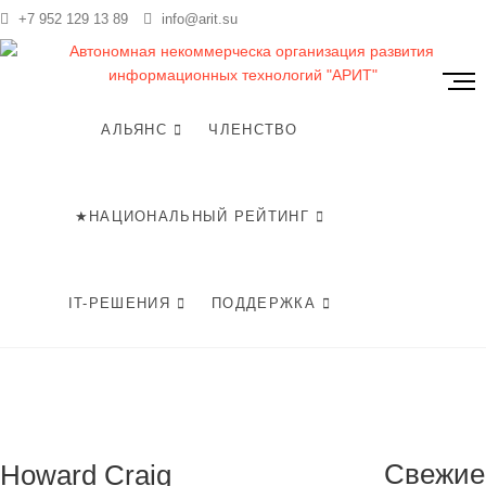
Перейти
+7 952 129 13 89
info@arit.su
te
к
содержимому
К
н
о
АЛЬЯНС
ЧЛЕНСТВО
п
к
а
★НАЦИОНАЛЬНЫЙ РЕЙТИНГ
м
е
н
ю
IT-РЕШЕНИЯ
ПОДДЕРЖКА
Свежие
Howard Craig