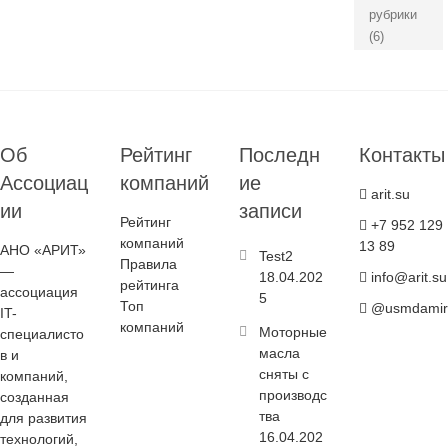
рубрики
(6)
Об
Рейтинг
Последн
Контакты
Ассоциац
компаний
ие
arit.su
ии
записи
Рейтинг
+7 952 129
компаний
13 89
АНО «АРИТ»
Test2
Правила
—
18.04.202
info@arit.su
рейтинга
ассоциация
5
Топ
@usmdamir
IT-
компаний
Моторные
специалисто
масла
в и
сняты с
компаний,
производс
созданная
тва
для развития
16.04.202
технологий,