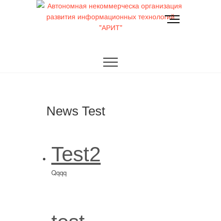
Перейти
к
К
содержимому
н
о
АРИТ
Автономная
п
к
некоммерческа
а
м
организация
е
н
развития
News Test
ю
информационных
Test2
технологий
Qqqq
"АРИТ"