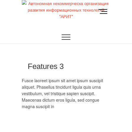
Перейти
к
К
содержимому
н
о
АРИТ
Автономная
п
к
некоммерческа
а
м
организация
е
н
развития
Features 3
ю
информационных
Fusce laoreet ipsum sit amet ipsum suscipit
aliquet. Phasellus tincidunt ligula quis urna
технологий
vestibulum, vel tristique sapien suscipit.
Maecenas dictum eros ligula, sed congue
"АРИТ"
magna suscipit in