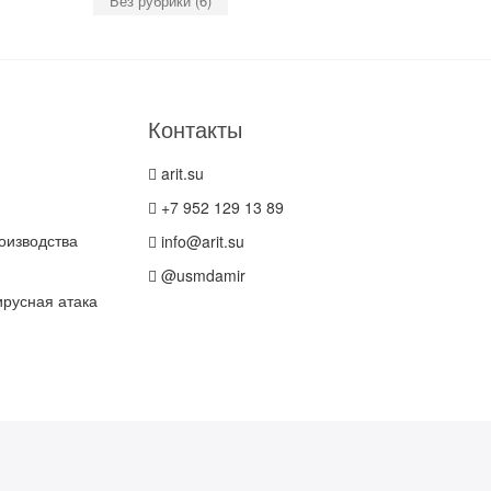
Без рубрики
(6)
Контакты
arit.su
+7 952 129 13 89
оизводства
info@arit.su
@usmdamir
русная атака