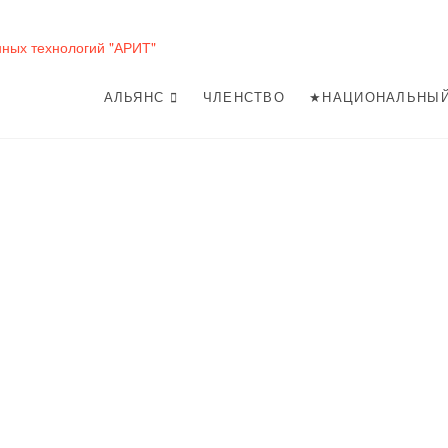
Автономная нек
АРИТ
АЛЬЯНС
ЧЛЕНСТВО
★НАЦИОНАЛЬНЫЙ
развития инфор
"АРИТ"