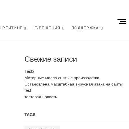
te
оммерческа организация
К
н
 РЕЙТИНГ
IT-РЕШЕНИЯ
ПОДДЕРЖКА
мационных технологий
о
п
к
а
Свежие записи
м
е
Test2
н
Моторные масла сняты с производства
ю
Остановлена масштабная вирусная атака на сайты
test
тестовая новость
TAGS