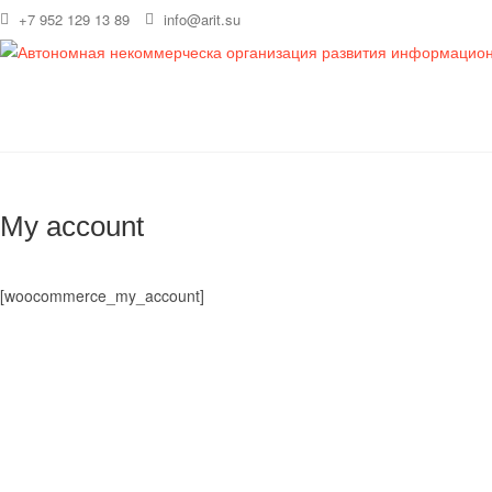
Перейти
+7 952 129 13 89
info@arit.su
к
содержимому
My account
[woocommerce_my_account]